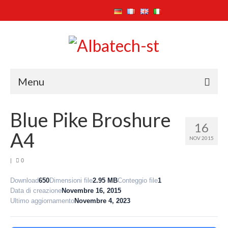
Menu
Home
Blue Pike Broshure
16
Azienda
A4
NOV 2015
Attività
|
0
Prodotti
Download
650
Dimensioni file
2.95 MB
Conteggio file
1
Data di creazione
Novembre 16, 2015
Settore Ecologico
Ultimo aggiornamento
Novembre 4, 2023
Settore Biomedicale