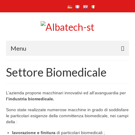
Menu
Home
Settore Biomedicale
Azienda
Attività
L’azienda propone macchinari innovativi ed all’avanguardia per
l’industria biomedicale.
Prodotti
Sono state realizzate numerose macchine in grado di soddisfare
Settore Ecologico
le particolari esigenze della committenza biomedicale, nei campi
della :
Settore Biomedicale
lavorazione e finitura
di particolari biomedicali ;